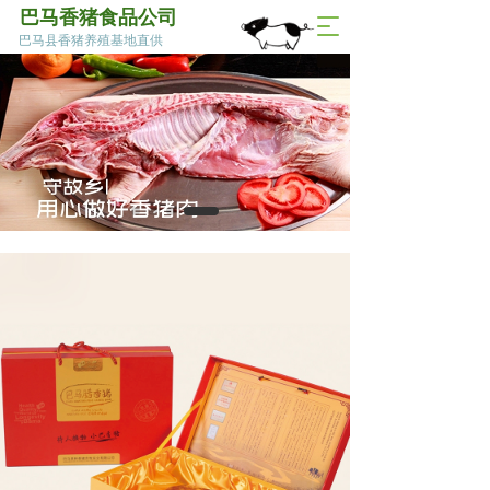
巴马香猪食品公司
T
巴马县香猪养殖基地直供
o
g
g
l
e
n
a
v
i
g
a
t
i
o
n